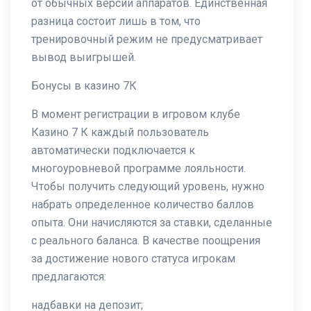
от обычных версий аппаратов. Единственная
разница состоит лишь в том, что
тренировочный режим не предусматривает
вывод выигрышей.
Бонусы в казино 7К
В момент регистрации в игровом клубе
Казино 7 К каждый пользователь
автоматически подключается к
многоуровневой программе лояльности.
Чтобы получить следующий уровень, нужно
набрать определенное количество баллов
опыта. Они начисляются за ставки, сделанные
с реального баланса. В качестве поощрения
за достижение нового статуса игрокам
предлагаются:
надбавки на депозит;