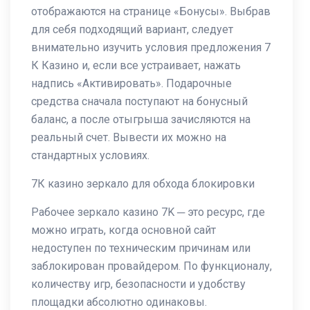
отображаются на странице «Бонусы». Выбрав
для себя подходящий вариант, следует
внимательно изучить условия предложения 7
К Казино и, если все устраивает, нажать
надпись «Активировать». Подарочные
средства сначала поступают на бонусный
баланс, а после отыгрыша зачисляются на
реальный счет. Вывести их можно на
стандартных условиях.
7К казино зеркало для обхода блокировки
Рабочее зеркало казино 7K ─ это ресурс, где
можно играть, когда основной сайт
недоступен по техническим причинам или
заблокирован провайдером. По функционалу,
количеству игр, безопасности и удобству
площадки абсолютно одинаковы.