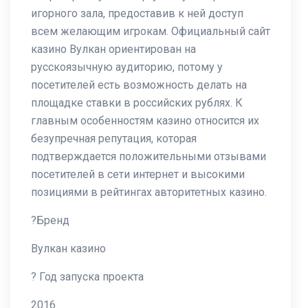
игорного зала, предоставив к ней доступ
всем желающим игрокам. Официальный сайт
казино Вулкан ориентирован на
русскоязычную аудиторию, потому у
посетителей есть возможность делать на
площадке ставки в российских рублях. К
главным особенностям казино относится их
безупречная репутация, которая
подтверждается положительными отзывами
посетителей в сети интернет и высокими
позициями в рейтингах авторитетных казино.
?Бренд
Вулкан казино
? Год запуска проекта
2016