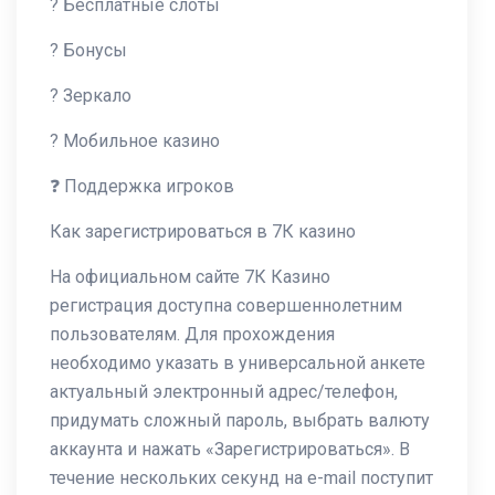
? Бесплатные слоты
? Бонусы
? Зеркало
? Мобильное казино
❓ Поддержка игроков
Как зарегистрироваться в 7К казино
На официальном сайте 7К Казино
регистрация доступна совершеннолетним
пользователям. Для прохождения
необходимо указать в универсальной анкете
актуальный электронный адрес/телефон,
придумать сложный пароль, выбрать валюту
аккаунта и нажать «Зарегистрироваться». В
течение нескольких секунд на e-mail поступит