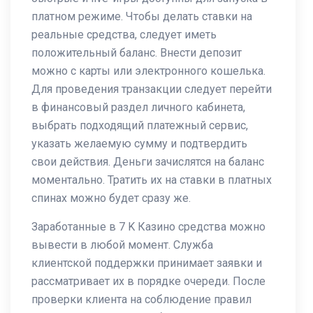
платном режиме. Чтобы делать ставки на
реальные средства, следует иметь
положительный баланс. Внести депозит
можно с карты или электронного кошелька.
Для проведения транзакции следует перейти
в финансовый раздел личного кабинета,
выбрать подходящий платежный сервис,
указать желаемую сумму и подтвердить
свои действия. Деньги зачислятся на баланс
моментально. Тратить их на ставки в платных
спинах можно будет сразу же.
Заработанные в 7 K Казино средства можно
вывести в любой момент. Служба
клиентской поддержки принимает заявки и
рассматривает их в порядке очереди. После
проверки клиента на соблюдение правил