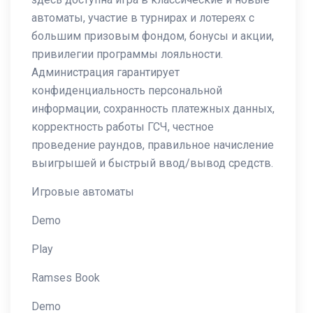
автоматы, участие в турнирах и лотереях с
большим призовым фондом, бонусы и акции,
привилегии программы лояльности.
Администрация гарантирует
конфиденциальность персональной
информации, сохранность платежных данных,
корректность работы ГСЧ, честное
проведение раундов, правильное начисление
выигрышей и быстрый ввод/вывод средств.
Игровые автоматы
Demo
Play
Ramses Book
Demo