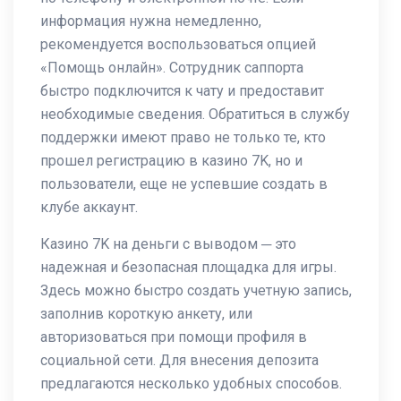
информация нужна немедленно,
рекомендуется воспользоваться опцией
«Помощь онлайн». Сотрудник саппорта
быстро подключится к чату и предоставит
необходимые сведения. Обратиться в службу
поддержки имеют право не только те, кто
прошел регистрацию в казино 7K, но и
пользователи, еще не успевшие создать в
клубе аккаунт.
Казино 7K на деньги с выводом ─ это
надежная и безопасная площадка для игры.
Здесь можно быстро создать учетную запись,
заполнив короткую анкету, или
авторизоваться при помощи профиля в
социальной сети. Для внесения депозита
предлагаются несколько удобных способов.