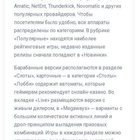
Amatic, NetEnt, Thunderkick, Novomatic и других
популярных провайдеров. Чтобы
посетителям было удобно, все аппараты
распределены по категориям. В рубрике
«Популярные» находятся наиболее
рейтинговые игры, недавно изданные
релизы сначала попадают в «Новинки».
Барабанные версии располагаются в разделе
«Слоты», карточные ─ в категории «Столы».
«Лобби» содержит автоматы, которые
геймерам рекомендует онлайн-казино. Во
вкладке «Live» размещаются версии с
живым дилером, в «Megaways» ─ варианты с
большим количеством активных линий и
дроп-принципом выпадения призовых
комбинаций. Игры в каждом разделе можно