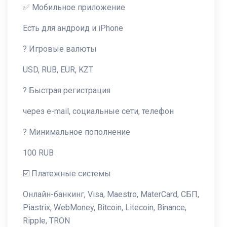
✅ Мобильное приложение
Есть для андроид и iPhone
? Игровые валюты
USD, RUB, EUR, KZT
? Быстрая регистрация
через e-mail, социальные сети, телефон
? Минимальное пополнение
100 RUB
☑️ Платежные системы
Онлайн-банкинг, Visa, Maestro, MaterCard, СБП,
Piastrix, WebMoney, Bitcoin, Litecoin, Binance,
Ripple, TRON