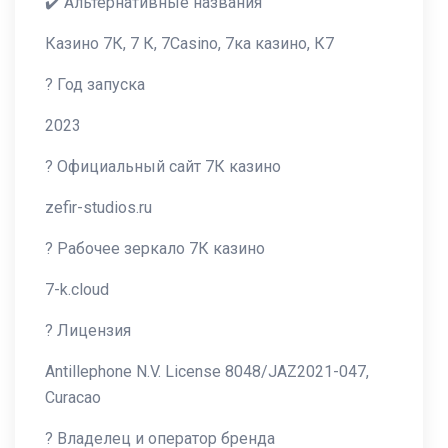
✔️ Альтернативные названия
Казино 7К, 7 К, 7Casino, 7ка казино, К7
? Год запуска
2023
? Официальный сайт 7К казино
zefir-studios.ru
? Рабочее зеркало 7К казино
7-k.cloud
? Лицензия
Antillephone N.V. License 8048/JAZ2021-047,
Curacao
? Владелец и оператор бренда