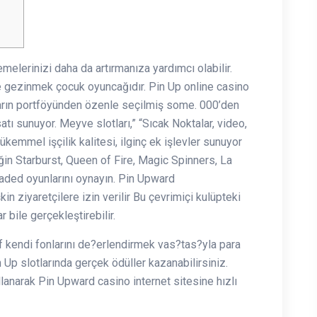
elerinizi daha da artırmanıza yardımcı olabilir.
 gezinmek çocuk oyuncağıdır. Pin Up online casino
ların portföyünden özenle seçilmiş some. 000’den
ı sunuyor. Meyve slotları,” “Sıcak Noktalar, video,
kemmel işçilik kalitesi, ilginç ek işlevler sunuyor
in Starburst, Queen of Fire, Magic Spinners, La
aded oyunlarını oynayın. Pin Upward
 ziyaretçilere izin verilir Bu çevrimiçi kulüpteki
bile gerçekleştirebilir.
rf kendi fonlarını de?erlendirmek vas?tas?yla para
n Up slotlarında gerçek ödüller kazanabilirsiniz.
llanarak Pin Upward casino internet sitesine hızlı