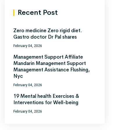
Recent Post
Zero medicine Zero rigid diet.
Gastro doctor Dr Pal shares
February 04, 2026
Management Support Affiliate
Mandarin Management Support
Management Assistance Flushing,
Nyc
February 04, 2026
19 Mental health Exercises &
Interventions for Well-being
February 04, 2026