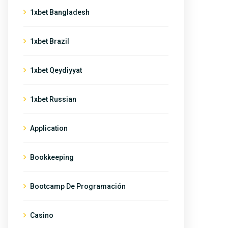
1xbet Bangladesh
1xbet Brazil
1xbet Qeydiyyat
1xbet Russian
Application
Bookkeeping
Bootcamp De Programación
Casino