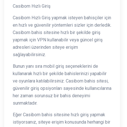
Casibom Hızlı Giriş
Casibom Hızlı Giriş yapmak isteyen bahisçiler için
en hızlı ve güvenilir yöntemleri sizler için derledik.
Casibom bahis sitesine hızlı bir şekilde giriş
yapmak için VPN kullanabilir veya güncel giriş
adresleri üzerinden siteye erişim
sağlayabilirsiniz.
Bunun yanı sıra mobil giriş seçeneklerini de
kullanarak hızlı bir şekilde bahislerinizi yapabilir
ve oyunlara katılabilirsiniz. Casibom bahis sitesi,
güvenilir giriş opsiyonları sayesinde kullanıcılarına
her zaman sorunsuz bir bahis deneyimi
sunmaktadır.
Eğer Casibom bahis sitesine hızlı giriş yapmak
istiyorsanız, siteye erişim konusunda herhangi bir