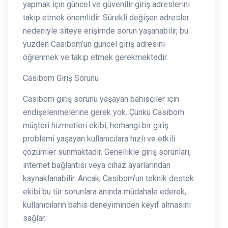
yapmak için güncel ve güvenilir giriş adreslerini
takip etmek önemlidir. Sürekli değişen adresler
nedeniyle siteye erişimde sorun yaşanabilir, bu
yüzden Casibom’un güncel giriş adresini
öğrenmek ve takip etmek gerekmektedir.
Casibom Giriş Sorunu
Casibom giriş sorunu yaşayan bahisçiler için
endişelenmelerine gerek yok. Çünkü Casibom
müşteri hizmetleri ekibi, herhangi bir giriş
problemi yaşayan kullanıcılara hızlı ve etkili
çözümler sunmaktadır. Genellikle giriş sorunları,
internet bağlantısı veya cihaz ayarlarından
kaynaklanabilir. Ancak, Casibom’un teknik destek
ekibi bu tür sorunlara anında müdahale ederek,
kullanıcıların bahis deneyiminden keyif almasını
sağlar.