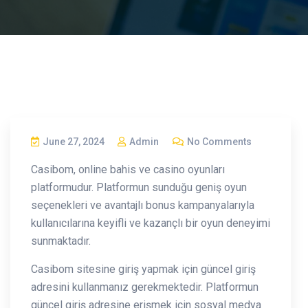
June 27, 2024
Admin
No Comments
Casibom, online bahis ve casino oyunları
platformudur. Platformun sunduğu geniş oyun
seçenekleri ve avantajlı bonus kampanyalarıyla
kullanıcılarına keyifli ve kazançlı bir oyun deneyimi
sunmaktadır.
Casibom sitesine giriş yapmak için güncel giriş
adresini kullanmanız gerekmektedir. Platformun
güncel giriş adresine erişmek için sosyal medya