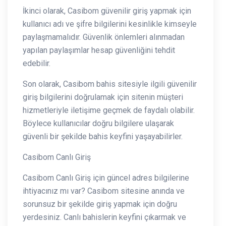
İkinci olarak, Casibom güvenilir giriş yapmak için
kullanıcı adı ve şifre bilgilerini kesinlikle kimseyle
paylaşmamalıdır. Güvenlik önlemleri alınmadan
yapılan paylaşımlar hesap güvenliğini tehdit
edebilir.
Son olarak, Casibom bahis sitesiyle ilgili güvenilir
giriş bilgilerini doğrulamak için sitenin müşteri
hizmetleriyle iletişime geçmek de faydalı olabilir.
Böylece kullanıcılar doğru bilgilere ulaşarak
güvenli bir şekilde bahis keyfini yaşayabilirler.
Casibom Canlı Giriş
Casibom Canlı Giriş için güncel adres bilgilerine
ihtiyacınız mı var? Casibom sitesine anında ve
sorunsuz bir şekilde giriş yapmak için doğru
yerdesiniz. Canlı bahislerin keyfini çıkarmak ve