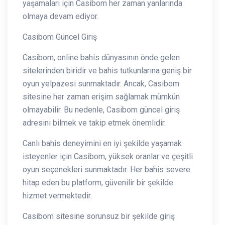
yaşamaları için Casibom her zaman yanlarında
olmaya devam ediyor.
Casibom Güncel Giriş
Casibom, online bahis dünyasının önde gelen
sitelerinden biridir ve bahis tutkunlarına geniş bir
oyun yelpazesi sunmaktadır. Ancak, Casibom
sitesine her zaman erişim sağlamak mümkün
olmayabilir. Bu nedenle, Casibom güncel giriş
adresini bilmek ve takip etmek önemlidir.
Canlı bahis deneyimini en iyi şekilde yaşamak
isteyenler için Casibom, yüksek oranlar ve çeşitli
oyun seçenekleri sunmaktadır. Her bahis severe
hitap eden bu platform, güvenilir bir şekilde
hizmet vermektedir.
Casibom sitesine sorunsuz bir şekilde giriş