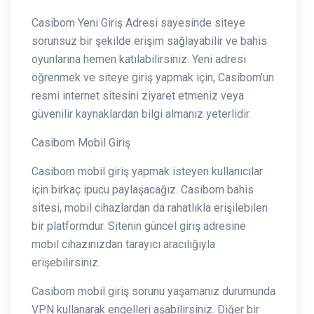
Casibom Yeni Giriş Adresi sayesinde siteye
sorunsuz bir şekilde erişim sağlayabilir ve bahis
oyunlarına hemen katılabilirsiniz. Yeni adresi
öğrenmek ve siteye giriş yapmak için, Casibom’un
resmi internet sitesini ziyaret etmeniz veya
güvenilir kaynaklardan bilgi almanız yeterlidir.
Casibom Mobil Giriş
Casibom mobil giriş yapmak isteyen kullanıcılar
için birkaç ipucu paylaşacağız. Casibom bahis
sitesi, mobil cihazlardan da rahatlıkla erişilebilen
bir platformdur. Sitenin güncel giriş adresine
mobil cihazınızdan tarayıcı aracılığıyla
erişebilirsiniz.
Casibom mobil giriş sorunu yaşamanız durumunda
VPN kullanarak engelleri aşabilirsiniz. Diğer bir