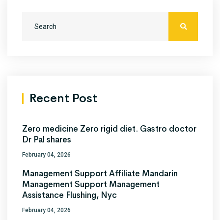
Recent Post
Zero medicine Zero rigid diet. Gastro doctor
Dr Pal shares
February 04, 2026
Management Support Affiliate Mandarin
Management Support Management
Assistance Flushing, Nyc
February 04, 2026