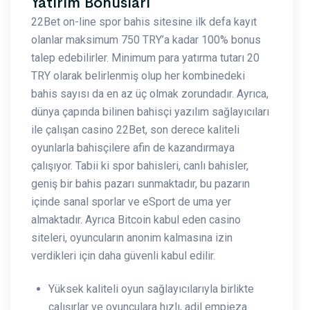
Yatırım Bonusları
22Bet on-line spor bahis sitesine ilk defa kayıt
olanlar maksimum 750 TRY’a kadar 100% bonus
talep edebilirler. Minimum para yatırma tutarı 20
TRY olarak belirlenmiş olup her kombinedeki
bahis sayısı da en az üç olmak zorundadır. Ayrıca,
dünya çapında bilinen bahisçi yazılım sağlayıcıları
ile çalışan casino 22Bet, son derece kaliteli
oyunlarla bahisçilere afin de kazandırmaya
çalışıyor. Tabii ki spor bahisleri, canlı bahisler,
geniş bir bahis pazarı sunmaktadır, bu pazarın
içinde sanal sporlar ve eSport de uma yer
almaktadır. Ayrıca Bitcoin kabul eden casino
siteleri, oyuncuların anonim kalmasına izin
verdikleri için daha güvenli kabul edilir.
Yüksek kaliteli oyun sağlayıcılarıyla birlikte
çalışırlar ve oyunculara hızlı, adil empieza