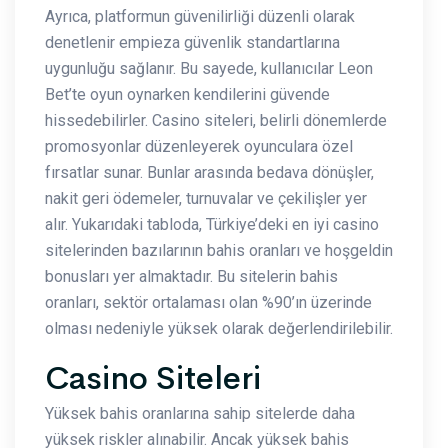
Ayrıca, platformun güvenilirliği düzenli olarak
denetlenir empieza güvenlik standartlarına
uygunluğu sağlanır. Bu sayede, kullanıcılar Leon
Bet’te oyun oynarken kendilerini güvende
hissedebilirler. Casino siteleri, belirli dönemlerde
promosyonlar düzenleyerek oyunculara özel
fırsatlar sunar. Bunlar arasında bedava dönüşler,
nakit geri ödemeler, turnuvalar ve çekilişler yer
alır. Yukarıdaki tabloda, Türkiye’deki en iyi casino
sitelerinden bazılarının bahis oranları ve hoşgeldin
bonusları yer almaktadır. Bu sitelerin bahis
oranları, sektör ortalaması olan %90’ın üzerinde
olması nedeniyle yüksek olarak değerlendirilebilir.
Casino Siteleri
Yüksek bahis oranlarına sahip sitelerde daha
yüksek riskler alınabilir. Ancak yüksek bahis