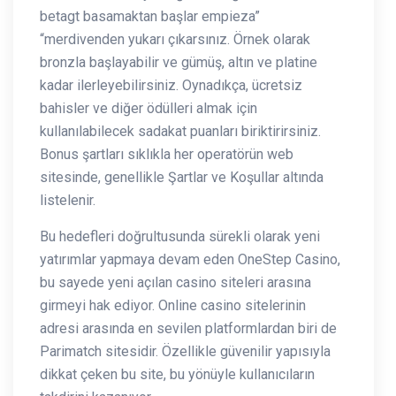
betagt basamaktan başlar empieza”
“merdivenden yukarı çıkarsınız. Örnek olarak
bronzla başlayabilir ve gümüş, altın ve platine
kadar ilerleyebilirsiniz. Oynadıkça, ücretsiz
bahisler ve diğer ödülleri almak için
kullanılabilecek sadakat puanları biriktirirsiniz.
Bonus şartları sıklıkla her operatörün web
sitesinde, genellikle Şartlar ve Koşullar altında
listelenir.
Bu hedefleri doğrultusunda sürekli olarak yeni
yatırımlar yapmaya devam eden OneStep Casino,
bu sayede yeni açılan casino siteleri arasına
girmeyi hak ediyor. Online casino sitelerinin
adresi arasında en sevilen platformlardan biri de
Parimatch sitesidir. Özellikle güvenilir yapısıyla
dikkat çeken bu site, bu yönüyle kullanıcıların