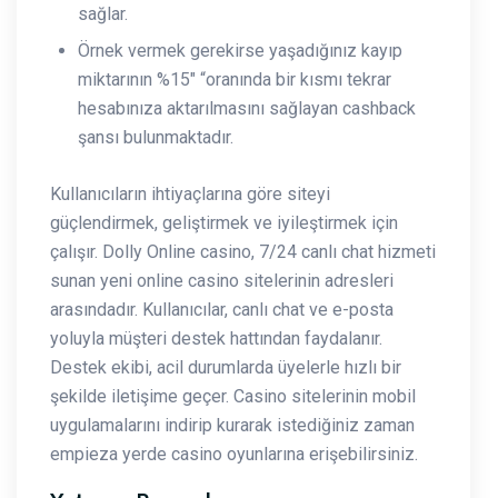
sağlar.
Örnek vermek gerekirse yaşadığınız kayıp
miktarının %15″ “oranında bir kısmı tekrar
hesabınıza aktarılmasını sağlayan cashback
şansı bulunmaktadır.
Kullanıcıların ihtiyaçlarına göre siteyi
güçlendirmek, geliştirmek ve iyileştirmek için
çalışır. Dolly Online casino, 7/24 canlı chat hizmeti
sunan yeni online casino sitelerinin adresleri
arasındadır. Kullanıcılar, canlı chat ve e-posta
yoluyla müşteri destek hattından faydalanır.
Destek ekibi, acil durumlarda üyelerle hızlı bir
şekilde iletişime geçer. Casino sitelerinin mobil
uygulamalarını indirip kurarak istediğiniz zaman
empieza yerde casino oyunlarına erişebilirsiniz.