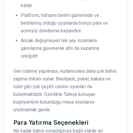
katlar.
Platform, haftanın belirli günlerinde ve
belirlemiş olduğu oyunlarda bonus para ve
ücretsiz döndürme kazandırır.
Ancak değişmeyen tek şey insanların
şanslarına güvenerek afin de kazanma
isteğidir.
Geri ödeme yapılması, kullanıcılara daha çok bahis
yapma imkanı sunar. Blackjack, poker, bakara ve
rulet gibi çok çeşitli casino oyunları da
bulunmaktadır. Özellikle Türkçe konuşan
kurpiyerlerin bulunduğu masa oyunlarını
unutmamak gerek.
Para Yatırma Seçenekleri
Ne kadar bahis oynadığınıza bağlı olarak en