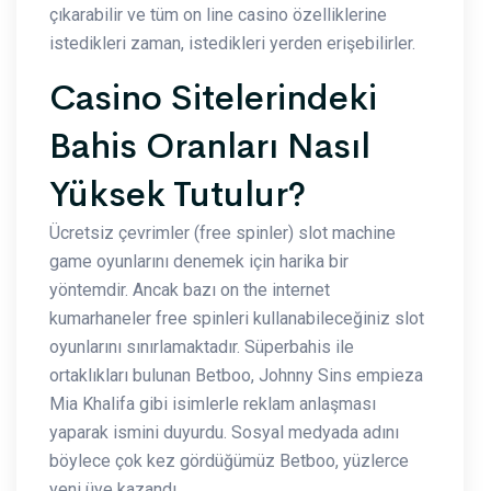
çıkarabilir ve tüm on line casino özelliklerine
istedikleri zaman, istedikleri yerden erişebilirler.
Casino Sitelerindeki
Bahis Oranları Nasıl
Yüksek Tutulur?
Ücretsiz çevrimler (free spinler) slot machine
game oyunlarını denemek için harika bir
yöntemdir. Ancak bazı on the internet
kumarhaneler free spinleri kullanabileceğiniz slot
oyunlarını sınırlamaktadır. Süperbahis ile
ortaklıkları bulunan Betboo, Johnny Sins empieza
Mia Khalifa gibi isimlerle reklam anlaşması
yaparak ismini duyurdu. Sosyal medyada adını
böylece çok kez gördüğümüz Betboo, yüzlerce
yeni üye kazandı.