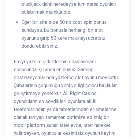
blackjack dahil neredeyse tüm masa oyunları
bulabilmek mümkündür.
Eğer bir site size 50 no cost spin bonus
sunduysa, bu bonusla herhangi bir slot
oyununa girip 50 kere makinayı ücretsiz
döndürebilirsiniz.
En iyi yazılım şirketlerinin odaklanması
sonucunda, şu anda en büyük iGaming
destinasyonlarında yüzlerce slot oyunu mevcuttur.
Çabalarının çoğunluğu yeni ve ilgi çekici başlıklar
geliştirmeye yöneliktir. All Right Casino,
oyuncuların en sevdikleri oyunlara akıllı
telefonlarından ya da tabletlerinden erişmelerine
olanak tanıyan, tamamen optimize edilmiş bir
mobil platform sunar. İster evde, ister hareket
halindeyken, oyuncular kesintisiz oyunun keyfini