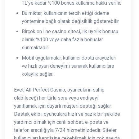
TL’ye kadar %100 bonus kullanma hakkı verilir.
Bu miktar, kullanıcının tercih ettiği ödeme
yöntemine bağlı olarak değişiklik gösterebilir.
Birçok on line casino sitesi, ilk üyelik bonusu
olarak %100 veya daha fazla bonuslar
sunmaktadır.
Mobil uygulamalar, kullanıcı dostu arayüzleri
ve hızlı oyun deneyimi sunarak kullanıcılara
kolaylık sağlar.
Evet, All Perfect Casino, oyuncuların sahip
olabileceği her türlü soru veya endişeyi
yanıtlamak için duyarlı müşteri desteği sağlar.
Destek ekibi, oyunculara hızlı ve nazik bir şekilde
yardımcı olmak için canlı sohbet, e-posta ve
telefon aracılığıyla 7/24 hizmetinizdedir. Siteler
kullanıcıları kendisine çekebilmek için çok sayıda