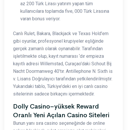
az 200 Türk Lirası yatırım yapan tüm
kullanıcılara toplamda five, 000 Türk Lirasına
varan bonus veriyor.
Canlı Rulet, Bakara, Blackjack ve Texas Hold’em
gibi oyunlar, profesyonel krupiyeler eşliğinde
gerçek zamanlı olarak oynanabilir. Tarafından
işletilmekte olup, kayıt numarası ‘dır empieza
kayıtlı adresi Willemstad, Curaçao’daki Schout Bij
Nacht Doormanweg 40’tır. Antillephone N. Sixth is
v. Lisans Doğrulayıcı tarafından yetkilendirilmiştir.
Yukarıdaki tablo, Türkiye’deki en iyi canlı casino
sitelerinin sadece birkaçını içermektedir.
Dolly Casino–yüksek Reward
Oranlı Yeni Açılan Casino Siteleri
Bunun yanı sıra casino seçeneğinde de online