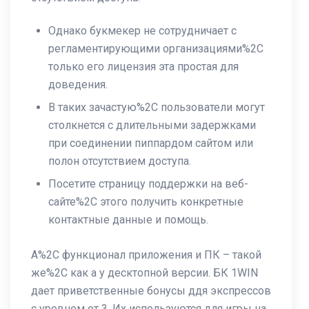
Однако букмекер не сотрудничает с
регламентирующими организациями%2C
только его лицензия эта простая для
доведения.
В таких зачастую%2C пользователи могут
столкнется с длительными задержками
при соединении пиппардом сайтом или
полон отсутствием доступа.
Посетите страницу поддержки на веб-
сайте%2C этого получить конкретные
контактные данные и помощь.
А%2C функционал приложения и ПК – такой
же%2C как а у десктопной версии. БК 1WIN
дает приветственные бонусы ддя экспрессов
с уровнем от 3. Их используются для игры на