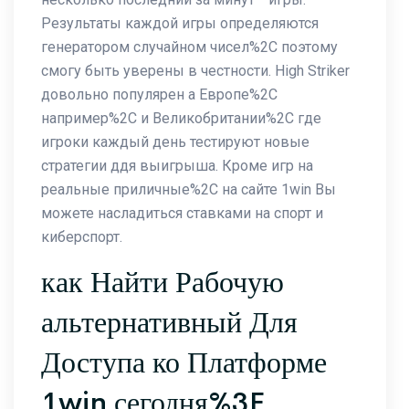
Результаты каждой игры определяются
генератором случайном чисел%2C поэтому
смогу быть уверены в честности. High Striker
довольно популярен а Европе%2C
например%2C и Великобритании%2C где
игроки каждый день тестируют новые
стратегии ддя выигрыша. Кроме игр на
реальные приличные%2C на сайте 1win Вы
можете насладиться ставками на спорт и
киберспорт.
как Найти Рабочую
альтернативный Для
Доступа ко Платформе
1win сегодня%3F