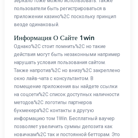
зеркало тоже можно использовать. Также
пользователи быть регистрироваться в
приложении казино%2C поскольку принцип
везде одинаковый.
Информация О Сайте 1win
Однако%2C стоит помнить%2C но такие
действия могут быть незаконными например
нарушать условия пользования сайтом.
Также напротив%2C но внизу%2C закреплено
окно лайв-чата с консультантом. В
помещение приложения вы найдете ссылки
на соцсети%2C список доступных наличности
методов%2C логотипы партнеров
букмекера%2C контакты а другую
информацию том 1Win. Бесплатный ваучер
позволяет увеличить суммы депозита как
новичкам%2C так и постоянной бетторам. Это