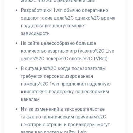
же%2C что же официальный сайт.
Разработчики 1win обычно оперативно
решают такие дела%2C однако%2C время
поддержание доступа может
зависимости.
На сайте целесообразно большое
количество азартных игр (казино%2C Live
games%2C покер%2C слоты%2C TVBet).
В ситуациях%2C когда пользователям
требуется персонализированная
помощь%2C 1win предложил надежную
клиентскую поддержку по нескольким
каналам.
Из-за изменений в законодательстве
также по политическим причинам%2C
некоторые страны и провайдеры могут
запрещал доступ к сайту 1win.