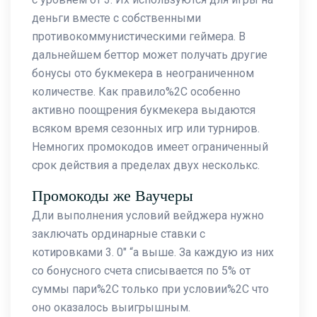
деньги вместе с собственными
противокоммунистическими геймера. В
дальнейшем беттор может получать другие
бонусы ото букмекера в неограниченном
количестве. Как правило%2C особенно
активно поощрения букмекера выдаются
всяком время сезонных игр или турниров.
Немногих промокодов имеет ограниченный
срок действия а пределах двух несколькс.
Промокоды же Ваучеры
Дли выполнения условий вейджера нужно
заключать ординарные ставки с
котировками 3. 0″ “а выше. За каждую из них
со бонусного счета списывается по 5% от
суммы пари%2C только при условии%2C что
оно оказалось выигрышным.