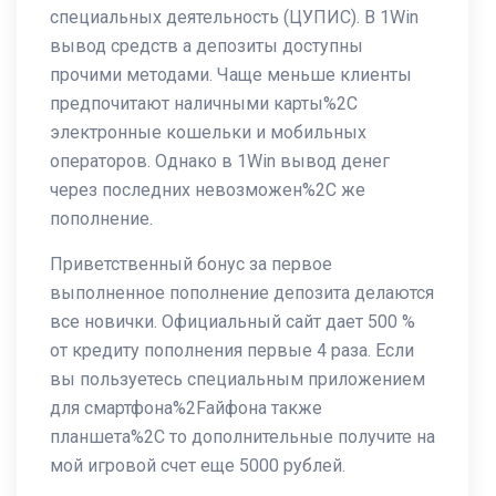
специальных деятельность (ЦУПИС). В 1Win
вывод средств а депозиты доступны
прочими методами. Чаще меньше клиенты
предпочитают наличными карты%2C
электронные кошельки и мобильных
операторов. Однако в 1Win вывод денег
через последних невозможен%2C же
пополнение.
Приветственный бонус за первое
выполненное пополнение депозита делаются
все новички. Официальный сайт дает 500 %
от кредиту пополнения первые 4 раза. Если
вы пользуетесь специальным приложением
для смартфона%2Fайфона также
планшета%2C то дополнительные получите на
мой игровой счет еще 5000 рублей.