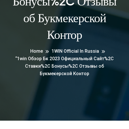
Бонусы%2C Отзывы
об Букмекерской
Контор
Home
1WIN Official In Russia
“1win Обзор Бк 2023 Официальный Сайт%2C
Ставки%2C Бонусы%2C Отзывы об
Букмекерской Контор