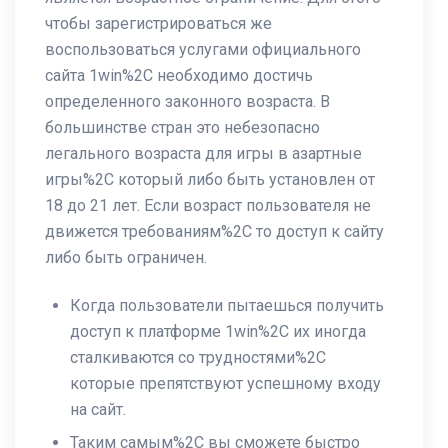
чтобы зарегистрироваться же
воспользоваться услугами официального
сайта 1win%2C необходимо достичь
определенного законного возраста. В
большинстве стран это небезопасно
легального возраста для игры в азартные
игры%2C который либо быть установлен от
18 до 21 лет. Если возраст пользователя не
движется требованиям%2C то доступ к сайту
либо быть ограничен.
Когда пользователи пытаешься получить
доступ к платформе 1win%2C их иногда
сталкиваются со трудностями%2C
которые препятствуют успешному входу
на сайт.
Таким самым%2C вы сможете быстро