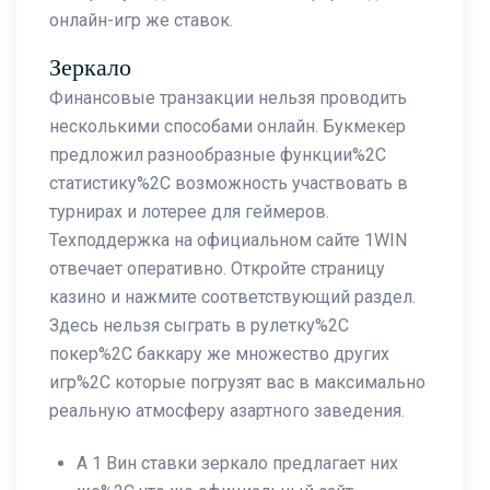
онлайн-игр же ставок.
Зеркало
Финансовые транзакции нельзя проводить
несколькими способами онлайн. Букмекер
предложил разнообразные функции%2C
статистику%2C возможность участвовать в
турнирах и лотерее для геймеров.
Техподдержка на официальном сайте 1WIN
отвечает оперативно. Откройте страницу
казино и нажмите соответствующий раздел.
Здесь нельзя сыграть в рулетку%2C
покер%2C баккару же множество других
игр%2C которые погрузят вас в максимально
реальную атмосферу азартного заведения.
А 1 Вин ставки зеркало предлагает них