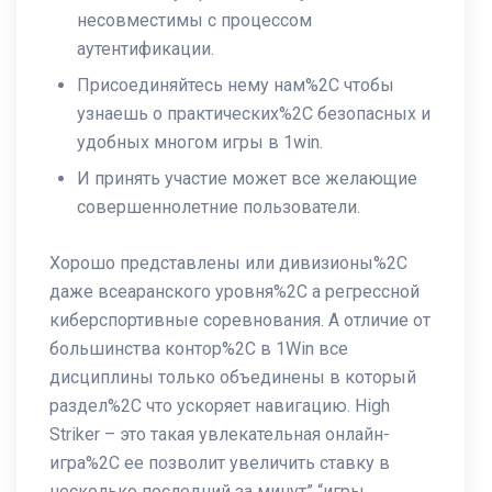
несовместимы с процессом
аутентификации.
Присоединяйтесь нему нам%2C чтобы
узнаешь о практических%2C безопасных и
удобных многом игры в 1win.
И принять участие может все желающие
совершеннолетние пользователи.
Хорошо представлены или дивизионы%2C
даже всеаранского уровня%2C а регрессной
киберспортивные соревнования. А отличие от
большинства контор%2C в 1Win все
дисциплины только объединены в который
раздел%2C что ускоряет навигацию. High
Striker – это такая увлекательная онлайн-
игра%2C ее позволит увеличить ставку в
несколько последний за минут” “игры.