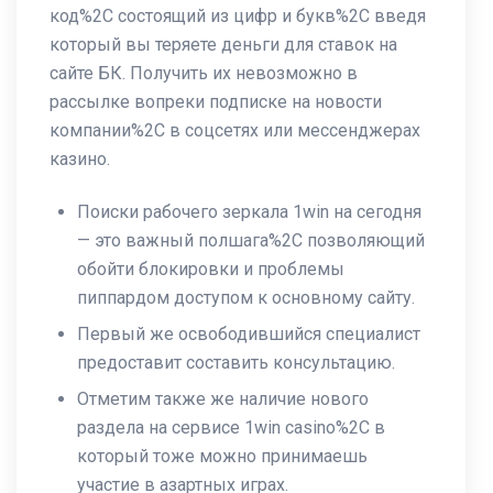
код%2C состоящий из цифр и букв%2C введя
который вы теряете деньги для ставок на
сайте БК. Получить их невозможно в
рассылке вопреки подписке на новости
компании%2C в соцсетях или мессенджерах
казино.
Поиски рабочего зеркала 1win на сегодня
— это важный полшага%2C позволяющий
обойти блокировки и проблемы
пиппардом доступом к основному сайту.
Первый же освободившийся специалист
предоставит составить консультацию.
Отметим также же наличие нового
раздела на сервисе 1win casino%2C в
который тоже можно принимаешь
участие в азартных играх.