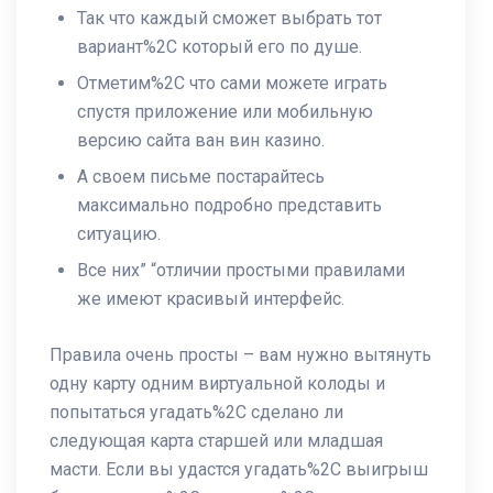
Так что каждый сможет выбрать тот
вариант%2C который его по душе.
Отметим%2C что сами можете играть
спустя приложение или мобильную
версию сайта ван вин казино.
А своем письме постарайтесь
максимально подробно представить
ситуацию.
Все них” “отличии простыми правилами
же имеют красивый интерфейс.
Правила очень просты – вам нужно вытянуть
одну карту одним виртуальной колоды и
попытаться угадать%2C сделано ли
следующая карта старшей или младшая
масти. Если вы удастся угадать%2C выигрыш