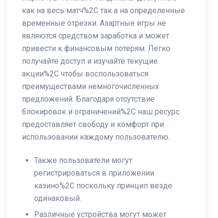
как на весь матч%2C так а на определенные
временные отрезки. Азартные игры не
являются средством заработка и может
привести к финансовым потерям. Легко
получайте доступ и изучайте текущие
акции%2C чтобы воспользоваться
преимуществами немногочисленных
предложений. Благодаря отсутствие
блокировок и ограничений%2C наш ресурс
предоставляет свободу и комфорт при
использовании каждому пользователю.
Также пользователи могут
регистрироваться в приложении
казино%2C поскольку принцип везде
одинаковый.
Различные устройства могут может