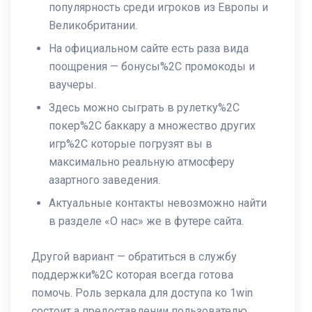
популярность среди игроков из Европы и
Великобритании.
На официальном сайте есть раза вида
поощрения — бонусы%2C промокоды и
ваучеры.
Здесь можно сыграть в рулетку%2C
покер%2C баккару а множество других
игр%2C которые погрузят вы в
максимально реальную атмосферу
азартного заведения.
Актуальные контакты невозможно найти
в разделе «О нас» же в футере сайта.
Другой вариант — обратиться в службу
поддержки%2C которая всегда готова
помочь. Роль зеркала для доступа ко 1win
состоит а предоставлении пользователю