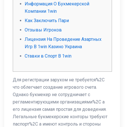
Информация О Букмекерской
Компании 1win
Как Заключить Пари
Отзывы Игроков
Лицензия На Проведение Азартных
Игр В 1win Казино Украина
Ставки в Спорт В 1win
Для регистрации зарухом не требуется%2C
что облегчает создание игрового счета.
Однако букмекер не сотрудничает с
регламентирующими организациями%2C а
его лицензия самая простая для доведения.
Легальные букмекерские конторы требуют
паспорт%2C а имеют контроль и стороны