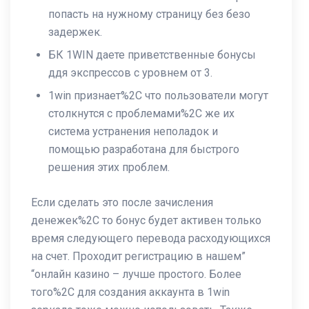
попасть на нужному страницу без безо
задержек.
БК 1WIN даете приветственные бонусы
ддя экспрессов с уровнем от 3.
1win признает%2C что пользователи могут
столкнутся с проблемами%2C же их
система устранения неполадок и
помощью разработана для быстрого
решения этих проблем.
Если сделать это после зачисления
денежек%2C то бонус будет активен только
время следующего перевода расходующихся
на счет. Проходит регистрацию в нашем”
“онлайн казино – лучше простого. Более
того%2C для создания аккаунта в 1win