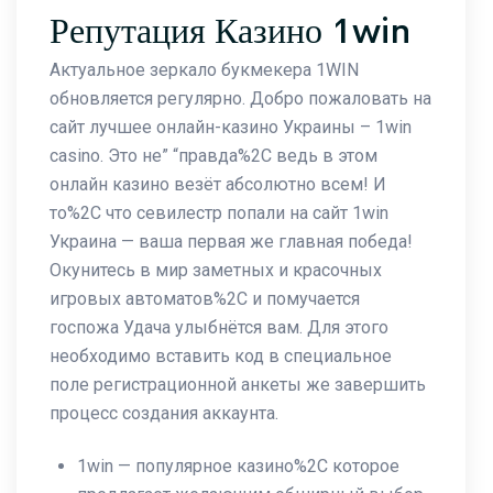
Репутация Казино 1win
Актуальное зеркало букмекера 1WIN
обновляется регулярно. Добро пожаловать на
сайт лучшее онлайн-казино Украины – 1win
casino. Это не” “правда%2C ведь в этом
онлайн казино везёт абсолютно всем! И
то%2C что севилестр попали на сайт 1win
Украина — ваша первая же главная победа!
Окунитесь в мир заметных и красочных
игровых автоматов%2C и помучается
госпожа Удача улыбнётся вам. Для этого
необходимо вставить код в специальное
поле регистрационной анкеты же завершить
процесс создания аккаунта.
1win — популярное казино%2C которое