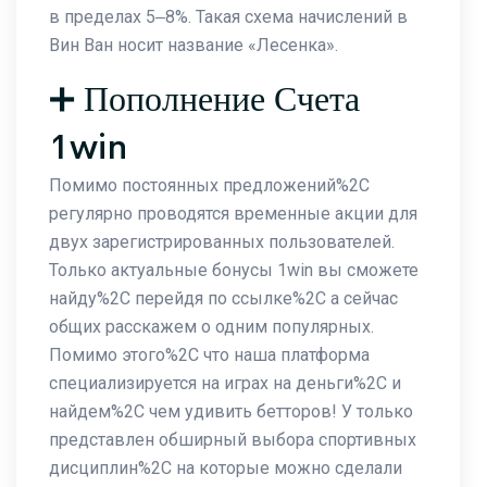
в пределах 5‒8%. Такая схема начислений в
Вин Ван носит название «Лесенка».
➕ Пополнение Счета
1win
Помимо постоянных предложений%2C
регулярно проводятся временные акции для
двух зарегистрированных пользователей.
Только актуальные бонусы 1win вы сможете
найду%2C перейдя по ссылке%2C а сейчас
общих расскажем о одним популярных.
Помимо этого%2C что наша платформа
специализируется на играх на деньги%2C и
найдем%2C чем удивить бетторов! У только
представлен обширный выбора спортивных
дисциплин%2C на которые можно сделали