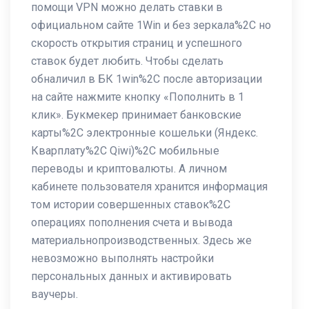
помощи VPN можно делать ставки в
официальном сайте 1Win и без зеркала%2C но
скорость открытия страниц и успешного
ставок будет любить. Чтобы сделать
обналичил в БК 1win%2C после авторизации
на сайте нажмите кнопку «Пополнить в 1
клик». Букмекер принимает банковские
карты%2C электронные кошельки (Яндекс.
Кварплату%2C Qiwi)%2C мобильные
переводы и криптовалюты. А личном
кабинете пользователя хранится информация
том истории совершенных ставок%2C
операциях пополнения счета и вывода
материальнопроизводственных. Здесь же
невозможно выполнять настройки
персональных данных и активировать
ваучеры.