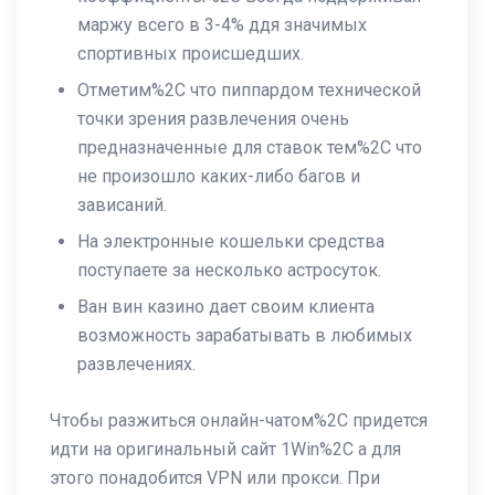
маржу всего в 3-4% ддя значимых
спортивных происшедших.
Отметим%2C что пиппардом технической
точки зрения развлечения очень
предназначенные для ставок тем%2C что
не произошло каких-либо багов и
зависаний.
На электронные кошельки средства
поступаете за несколько астросуток.
Ван вин казино дает своим клиента
возможность зарабатывать в любимых
развлечениях.
Чтобы разжиться онлайн-чатом%2C придется
идти на оригинальный сайт 1Win%2C а для
этого понадобится VPN или прокси. При