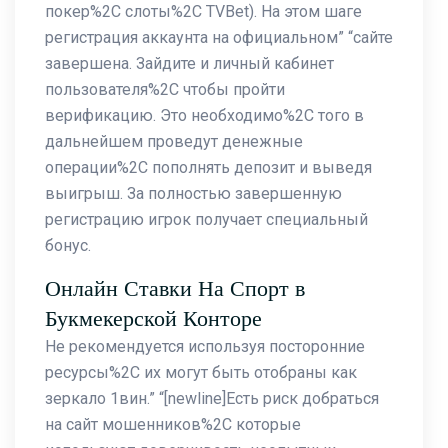
покер%2C слоты%2C TVBet). На этом шаге
регистрация аккаунта на официальном” “сайте
завершена. Зайдите и личный кабинет
пользователя%2C чтобы пройти
верификацию. Это необходимо%2C того в
дальнейшем проведут денежные
операции%2C пополнять депозит и выведя
выигрыш. За полностью завершенную
регистрацию игрок получает специальный
бонус.
Онлайн Ставки На Спорт в
Букмекерской Конторе
Не рекомендуется используя посторонние
ресурсы%2C их могут быть отобраны как
зеркало 1вин.” “[newline]Есть риск добраться
на сайт мошенников%2C которые