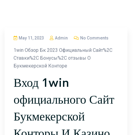
May 11, 2023
Admin
No Comments
1win Обзор Бк 2023 Официальный Сайт%2C
Ставки%2C Бонусы%2C отзывы О
Букмекерской Конторе
Вход 1win
официального Сайт
Букмекерской
Конторы И Казино