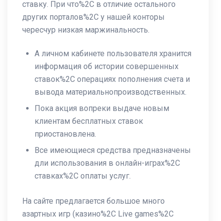
ставку. При что%2C в отличие остального
других порталов%2C у нашей конторы
чересчур низкая маржинальность.
А личном кабинете пользователя хранится
информация об истории совершенных
ставок%2C операциях пополнения счета и
вывода материальнопроизводственных.
Пока акция вопреки выдаче новым
клиентам бесплатных ставок
приостановлена.
Все имеющиеся средства предназначены
дли использования в онлайн-играх%2C
ставках%2C оплаты услуг.
На сайте предлагается большое много
азартных игр (казино%2C Live games%2C