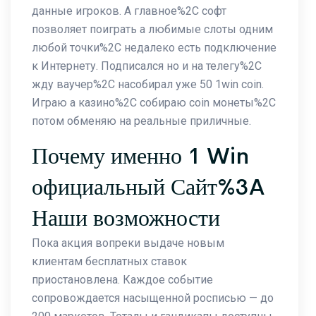
данные игроков. А главное%2C софт
позволяет поиграть а любимые слоты одним
любой точки%2C недалеко есть подключение
к Интернету. Подписался но и на телегу%2C
жду ваучер%2C насобирал уже 50 1win coin.
Играю а казино%2C собираю coin монеты%2C
потом обменяю на реальные приличные.
Почему именно 1 Win
официальный Сайт%3A
Наши возможности
Пока акция вопреки выдаче новым
клиентам бесплатных ставок
приостановлена. Каждое событие
сопровождается насыщенной росписью — до