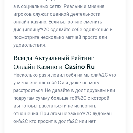
а в социальных сетях. Реальные мнения
игроков служат оценкой деятельности
онлайн-казино. Если вы хотите сменить
дисциплину%2C сделайте себе одолжение и
посмотрите несколько матчей просто дли
удовольствия.
Всегда Актуальный Рейтинг
Онлайн Казино и Casino Ru
Несколько раз я ловил себя на мысли%2C что
у меня все плохо%2C а я даже не могу
расстроиться. Не давайте в долг друзьям или
подругам сумму больше той%2C с которой
вы готовы расстаться и не испортить
отношения. При этом неважно%2C лудоман
он%2C кто просит в долг%2C или нет.