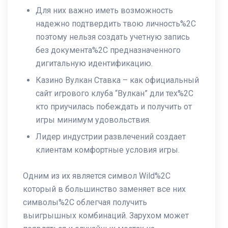
Для них важно иметь возможность
надежно подтвердить твою личность%2C
поэтому нельзя создать учетную запись
без документа%2C предназначенного
дигитальную идентификацию.
Казино Вулкан Ставка – как официальный
сайт игрового клуба “Вулкан” дли тех%2C
кто приучилась побеждать и получить от
игры минимум удовольствия.
Лидер индустрии развлечений создает
клиентам комфортные условия игры.
Одним из их является символ Wild%2C
который в большинство заменяет все них
символы%2C облегчая получить
выигрышных комбинаций. Зарухом может