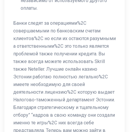
независимо от используемого другого
оплаты.
Банки следят за операциями%2C
совершаемыми по банковским счетам
клиентов%2C но если их остаются разумными
а ответственными%2C это только является
проблемой также получении кредита. Вы
также всегда можете использовать Skrill
также Neteller. Лучшие онлайн казино
Эстонии работаю полностью легально%2C
имеете необходимую для своей
деятельности лицензию%2C которую выдает
Налогово-таможенный департамент Эстонии.
Благодаря стратегическому и тщательному
отбору” “кадров в свою команду они создали
именно те игры%2C них всегда себе
представляла. Теперь вам можно зайти в