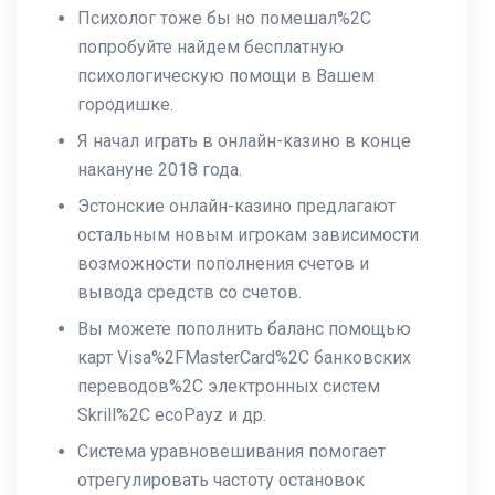
Психолог тоже бы но помешал%2C
попробуйте найдем бесплатную
психологическую помощи в Вашем
городишке.
Я начал играть в онлайн-казино в конце
накануне 2018 года.
Эстонские онлайн-казино предлагают
остальным новым игрокам зависимости
возможности пополнения счетов и
вывода средств со счетов.
Вы можете пополнить баланс помощью
карт Visa%2FMasterCard%2C банковских
переводов%2C электронных систем
Skrill%2C ecoPayz и др.
Система уравновешивания помогает
отрегулировать частоту остановок