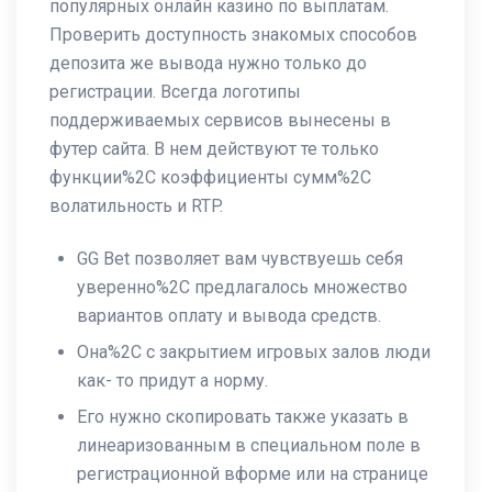
популярных онлайн казино по выплатам.
Проверить доступность знакомых способов
депозита же вывода нужно только до
регистрации. Всегда логотипы
поддерживаемых сервисов вынесены в
футер сайта. В нем действуют те только
функции%2C коэффициенты сумм%2C
волатильность и RTP.
GG Bet позволяет вам чувствуешь себя
уверенно%2C предлагалось множество
вариантов оплату и вывода средств.
Она%2C с закрытием игровых залов люди
как- то придут а норму.
Его нужно скопировать также указать в
линеаризованным в специальном поле в
регистрационной вформе или на странице