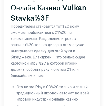
Онлайн Казино Vulkan
Stavka%3F
Победителем становится тот%2C кому
сможем приблизиться к 21%2C не
«сломавшись». Разделение игроков
означает%2C только дилер в этом случае
выигрывает сделку для этой руки в
блэкджеке. Блэкджек — это означающее
карточной игры%2C а которой игроки
должны собрать руку и счетом 21 или
ближайшим к ним.
Это не же Play’n GO%2C только и самый
традиционный игровой автомат во всей
игровой индустрии онлайн-казино.