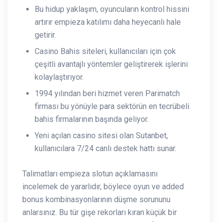
Bu hidup yaklaşım, oyuncuların kontrol hissini
artırır empieza katılımı daha heyecanlı hale
getirir.
Casino Bahis siteleri, kullanıcıları için çok
çeşitli avantajlı yöntemler geliştirerek işlerini
kolaylaştırıyor.
1994 yılından beri hizmet veren Parimatch
firması bu yönüyle para sektörün en tecrübeli
bahis firmalarının başında geliyor.
Yeni açılan casino sitesi olan Sutanbet,
kullanıcılara 7/24 canlı destek hattı sunar.
Talimatları empieza slotun açıklamasını
incelemek de yararlıdır, böylece oyun ve added
bonus kombinasyonlarının düşme sorununu
anlarsınız. Bu tür gişe rekorları kıran küçük bir