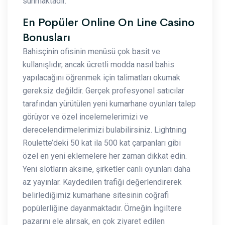
sunmaktadır.
En Popüler Online On Line Casino
Bonusları
Bahisçinin ofisinin menüsü çok basit ve
kullanışlıdır, ancak ücretli modda nasıl bahis
yapılacağını öğrenmek için talimatları okumak
gereksiz değildir. Gerçek profesyonel satıcılar
tarafından yürütülen yeni kumarhane oyunları talep
görüyor ve özel incelemelerimizi ve
derecelendirmelerimizi bulabilirsiniz. Lightning
Roulette’deki 50 kat ila 500 kat çarpanları gibi
özel en yeni eklemelere her zaman dikkat edin.
Yeni slotların aksine, şirketler canlı oyunları daha
az yayınlar. Kaydedilen trafiği değerlendirerek
belirlediğimiz kumarhane sitesinin coğrafi
popülerliğine dayanmaktadır. Örneğin İngiltere
pazarını ele alırsak, en çok ziyaret edilen