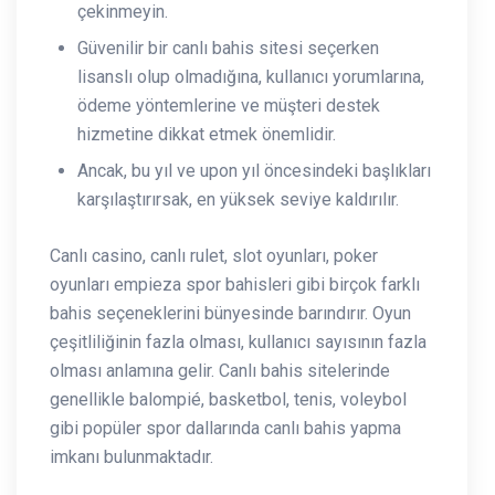
çekinmeyin.
Güvenilir bir canlı bahis sitesi seçerken
lisanslı olup olmadığına, kullanıcı yorumlarına,
ödeme yöntemlerine ve müşteri destek
hizmetine dikkat etmek önemlidir.
Ancak, bu yıl ve upon yıl öncesindeki başlıkları
karşılaştırırsak, en yüksek seviye kaldırılır.
Canlı casino, canlı rulet, slot oyunları, poker
oyunları empieza spor bahisleri gibi birçok farklı
bahis seçeneklerini bünyesinde barındırır. Oyun
çeşitliliğinin fazla olması, kullanıcı sayısının fazla
olması anlamına gelir. Canlı bahis sitelerinde
genellikle balompié, basketbol, tenis, voleybol
gibi popüler spor dallarında canlı bahis yapma
imkanı bulunmaktadır.