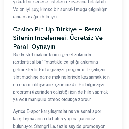
şirketi bir gecede listelerin zirvesine fırlatabilir.
Ve en iyi şey, kimse bir sonraki mega çılgınlığın
eine olacağını bilmiyor.
Casino Pin Up Türkiye – Resmi
Sitenin Incelemesi, Ücretsiz Ve
Paralı Oynayın
Bu da slot makinelerinin genel anlamda
rastlantısal bir” “mantıkla çalıştığı anlamına
gelmektedir. Bir bilgisayar programı ile çalışan
slot machine game makinelerinde kazanmak için
en önemli ihtiyacınız şansınızdır. Bir bilgisayar
programı üzerinden çalıştığı için de hile yapmak
ya weil manipüle etmek oldukça zordur.
Ayrıca E-spor karşılaşmalarına ve sanal spor
karşılaşmalarına da bahis yapma şansınız
bulunuyor. Shangri La, fazla sayıda promosyon