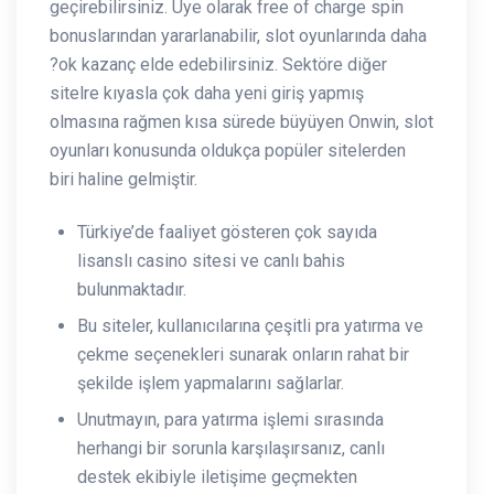
geçirebilirsiniz. Üye olarak free of charge spin
bonuslarından yararlanabilir, slot oyunlarında daha
?ok kazanç elde edebilirsiniz. Sektöre diğer
sitelre kıyasla çok daha yeni giriş yapmış
olmasına rağmen kısa sürede büyüyen Onwin, slot
oyunları konusunda oldukça popüler sitelerden
biri haline gelmiştir.
Türkiye’de faaliyet gösteren çok sayıda
lisanslı casino sitesi ve canlı bahis
bulunmaktadır.
Bu siteler, kullanıcılarına çeşitli pra yatırma ve
çekme seçenekleri sunarak onların rahat bir
şekilde işlem yapmalarını sağlarlar.
Unutmayın, para yatırma işlemi sırasında
herhangi bir sorunla karşılaşırsanız, canlı
destek ekibiyle iletişime geçmekten