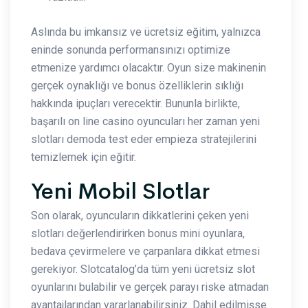
Aslında bu imkansız ve ücretsiz eğitim, yalnızca
eninde sonunda performansınızı optimize
etmenize yardımcı olacaktır. Oyun size makinenin
gerçek oynaklığı ve bonus özelliklerin sıklığı
hakkında ipuçları verecektir. Bununla birlikte,
başarılı on line casino oyuncuları her zaman yeni
slotları demoda test eder empieza stratejilerini
temizlemek için eğitir.
Yeni Mobil Slotlar
Son olarak, oyuncuların dikkatlerini çeken yeni
slotları değerlendirirken bonus mini oyunlara,
bedava çevirmelere ve çarpanlara dikkat etmesi
gerekiyor. Slotcatalog’da tüm yeni ücretsiz slot
oyunlarını bulabilir ve gerçek parayı riske atmadan
avantajlarından yararlanabilirsiniz. Dahil edilmişse