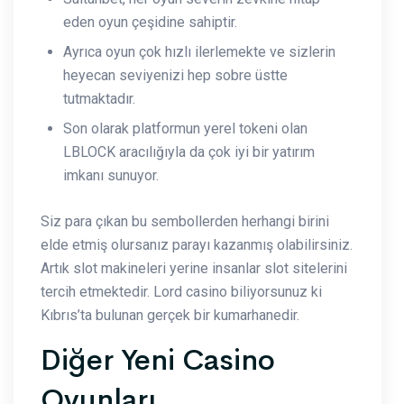
eden oyun çeşidine sahiptir.
Ayrıca oyun çok hızlı ilerlemekte ve sizlerin
heyecan seviyenizi hep sobre üstte
tutmaktadır.
Son olarak platformun yerel tokeni olan
LBLOCK aracılığıyla da çok iyi bir yatırım
imkanı sunuyor.
Siz para çıkan bu sembollerden herhangi birini
elde etmiş olursanız parayı kazanmış olabilirsiniz.
Artık slot makineleri yerine insanlar slot sitelerini
tercih etmektedir. Lord casino biliyorsunuz ki
Kıbrıs’ta bulunan gerçek bir kumarhanedir.
Diğer Yeni Casino
Oyunları