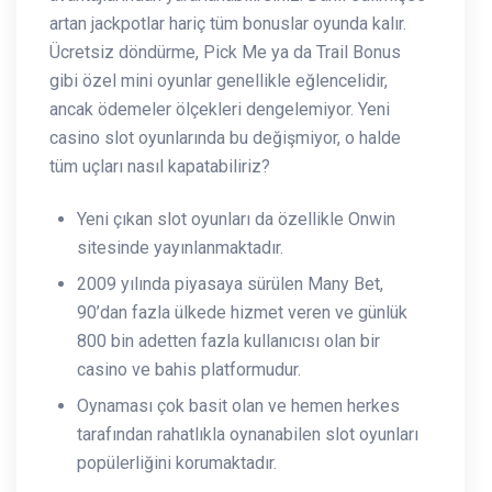
artan jackpotlar hariç tüm bonuslar oyunda kalır.
Ücretsiz döndürme, Pick Me ya da Trail Bonus
gibi özel mini oyunlar genellikle eğlencelidir,
ancak ödemeler ölçekleri dengelemiyor. Yeni
casino slot oyunlarında bu değişmiyor, o halde
tüm uçları nasıl kapatabiliriz?
Yeni çıkan slot oyunları da özellikle Onwin
sitesinde yayınlanmaktadır.
2009 yılında piyasaya sürülen Many Bet,
90’dan fazla ülkede hizmet veren ve günlük
800 bin adetten fazla kullanıcısı olan bir
casino ve bahis platformudur.
Oynaması çok basit olan ve hemen herkes
tarafından rahatlıkla oynanabilen slot oyunları
popülerliğini korumaktadır.