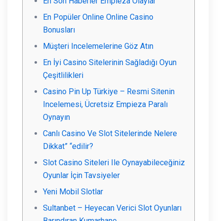
En Son Haberler Empieza Olaylar
En Popüler Online Online Casino
Bonusları
Müşteri Incelemelerine Göz Atın
En İyi Casino Sitelerinin Sağladığı Oyun
Çeşitlilikleri
Casino Pin Up Türkiye – Resmi Sitenin
Incelemesi, Ücretsiz Empieza Paralı
Oynayın
Canlı Casino Ve Slot Sitelerinde Nelere
Dikkat” “edilir?
Slot Casino Siteleri Ile Oynayabileceğiniz
Oyunlar İçin Tavsiyeler
Yeni Mobil Slotlar
Sultanbet – Heyecan Verici Slot Oyunları
Barındıran Kumarhane