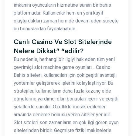
imkanını oyuncuların hizmetine sunan bir bahis
platformudur. Kullanıcılar hem en yeni kayıt
oluşturdukları zaman hem de devam eden süreçte
bu bonuslardan faydalanabilir.
Canlı Casino Ve Slot Sitelerinde
Nelere Dikkat” “edilir?
Bu nedenle, herhangi bir ilgiyi hak eden tüm yeni
çevrimiçi slot machine game oyunları… Casino
Bahis siteleri, kullanıcıları için çok çeşitli avantajlı
yöntemler geliştirerek işlerini kolaylaştırıyor. Bu
stratejiler, kullanıcıların daha fazla kazanç elde
etmelerine yardımcı olan bonusları içerir ve çeşitli
şekillerde sunulur. Özellikle merak edilenler
arasında deneme bonusu veren siteler yer alır.
Slot siteleri son zamanların en çok ilgi gören oyun
sitelerinden biridir. Geçmişte fiziki makinelerle